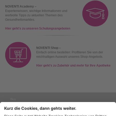
NOVENTI Academy –
Expertenwissen, wichtige Informationen und
wertvolle Tipps zu aktuellen Themen des
Gesundheitsmarktes.
Hier geht's zu unseren Schulungsangeboten
NOVENTI Shop –
Einfach online bestellen: Profitieren Sie von der
reichhaltigen Auswahl unseres Shop-Angebots.
Hier geht's zu Zubehör und mehr für Ihre Apotheke
Blog
Presse