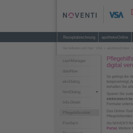
Rezeptabrechnung
apothekeOnline
Sie befinden sich hier:
VSA
>
apothekeOnline
>
Pflegehil
cashManager
digital ve
dataNow
So gelingt die V
ekvDialog
teilgenehmigt, 
behalten Sie alle
himiDialog
Sparen Sie zude
elektronisch 
Info-Direkt
Formular untersch
Das Online-Tool
Pflegehilfsmittel
Pflegehilfsmitte
Postfach
Als NOVENTI Re
Portal.
Weitere I