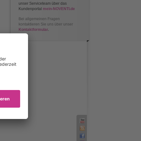
unser Serviceteam über das
Kundenportal
mein-NOVENTI.de
Bei allgemeinen Fragen
kontaktieren Sie uns über unser
Kontaktformular
.