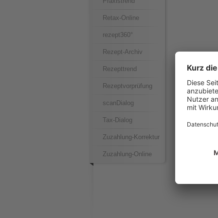
Praxistrend
Retax-Online
rezept360°
Rezept-Archiv
Rezepttrend
Rezeptvorprüfung
scanDialog
Tax-Dialog
Zuzahlung-Korrektur
Zuzahlung-Online