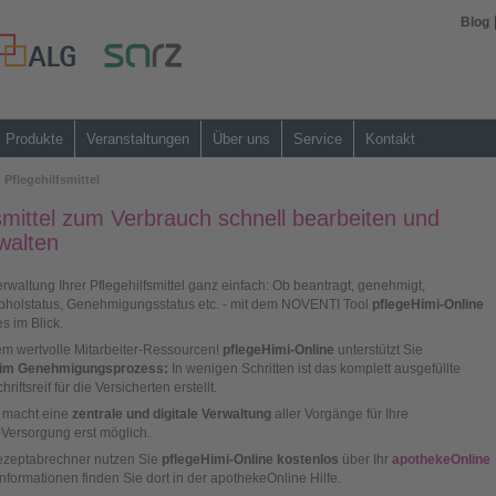
Blog
Produkte
Veranstaltungen
Über uns
Service
Kontakt
Pflegehilfsmittel
fsmittel zum Verbrauch schnell bearbeiten und
rwalten
erwaltung Ihrer Pflegehilfsmittel ganz einfach: Ob beantragt, genehmigt,
Abholstatus, Genehmigungsstatus etc. - mit dem NOVENTI Tool
pflegeHimi-Online
s im Blick.
m wertvolle Mitarbeiter-Ressourcen!
pflegeHimi-Online
unterstützt Sie
beim Genehmigungsprozess:
In wenigen Schritten ist das komplett ausgefüllte
riftsreif für die Versicherten erstellt.
 macht eine
zentrale und digitale Verwaltung
aller Vorgänge für Ihre
l-Versorgung erst möglich.
zeptabrechner nutzen Sie
pflegeHimi-Online kostenlos
über Ihr
apothekeOnline
nformationen finden Sie dort in der apothekeOnline Hilfe.