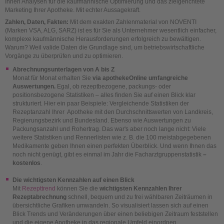
Ihnen Analysen für die kaufmännische Optimierung und das zielgerichtete
Marketing Ihrer Apotheke. Mit echter Aussagekraft.
Zahlen, Daten, Fakten:
Mit dem exakten Zahlenmaterial von NOVENTI
(Marken VSA, ALG, SARZ) ist es für Sie als Unternehmer wesentlich einfacher,
komplexe kaufmännische Herausforderungen erfolgreich zu bewältigen.
Warum? Weil valide Daten die Grundlage sind, um betriebswirtschaftliche
Vorgänge zu überprüfen und zu optimieren.
Abrechnungsunterlagen von A bis Z
Monat für Monat erhalten Sie
via apothekeOnline umfangreiche
Auswertungen.
Egal, ob rezeptbezogene, packungs- oder
positionsbezogene Statistiken – alles finden Sie auf einen Blick klar
strukturiert. Hier ein paar Beispiele: Vergleichende Statistiken der
Rezeptanzahl Ihrer Apotheke mit den Durchschnittswerten von Landkreis,
Regierungsbezirk und Bundesland. Ebenso wie Auswertungen zu
Packungsanzahl und Rohertrag. Das war's aber noch lange nicht: Viele
weitere Statistiken und Rennerlisten wie z. B. die 100 meistabgegebenen
Medikamente geben Ihnen einen perfekten Überblick. Und wenn Ihnen das
noch nicht genügt, gibt es einmal im Jahr die Facharztgruppenstatistik
–
kostenlos
.
Die wichtigsten Kennzahlen auf einen Blick
Mit
Rezepttrend
können Sie die
wichtigsten Kennzahlen Ihrer
Rezeptabrechnung
schnell, bequem und zu frei wählbaren Zeiträumen in
übersichtliche Grafiken umwandeln. So visualisiert lassen sich auf einen
Blick Trends und Veränderungen über einen beliebigen Zeitraum feststellen
und die eigene Apotheke in das regionale Umfeld einordnen.