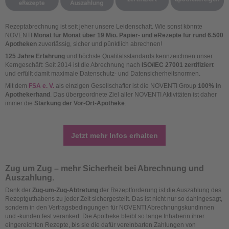
Rezeptabrechnung ist seit jeher unsere Leidenschaft. Wie sonst könnte
NOVENTI
Monat für Monat über 19 Mio. Papier- und eRezepte für rund 6.500
Apotheken
zuverlässig, sicher und pünktlich abrechnen!
125 Jahre Erfahrung
und höchste Qualitätsstandards kennzeichnen unser
Kerngeschäft: Seit 2014 ist die Abrechnung nach
ISO/IEC 27001 zertifiziert
und erfüllt damit maximale Datenschutz- und Datensicherheitsnormen.
Mit dem
FSA e. V.
als einzigen Gesellschafter ist die NOVENTI Group
100% in
Apothekerhand
. Das übergeordnete Ziel aller NOVENTI Aktivitäten ist daher
immer die
Stärkung der Vor-Ort-Apotheke
.
Jetzt mehr Infos erhalten
Zug um Zug – mehr Sicherheit bei Abrechnung und
Auszahlung.
Dank der
Zug-um-Zug-Abtretung
der Rezeptforderung ist die Auszahlung des
Rezeptguthabens zu jeder Zeit sichergestellt. Das ist nicht nur so dahingesagt,
sondern in den Vertragsbedingungen für NOVENTI Abrechnungskundinnen
und -kunden fest verankert. Die Apotheke bleibt so lange Inhaberin ihrer
eingereichten Rezepte, bis sie die dafür vereinbarten Zahlungen von