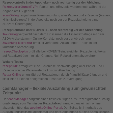
Rezeptkontrolle in der Apotheke – noch rechtzeitig vor der Abholung.
Rezeptvorprüfung (RVP):
Papier- und eRezepte werden noch während der
Abgabe am HV geprüft
scanDialog:
asynchrone Premiumprüfung aller Papier- und eRezepte (Arznei-,
Hilfsmittelrezepte) in der Apotheke noch vor der Rezeptabholung bzw.
eRezept-Übertragung
Rezeptkontrolle über NOVENTI – noch rechtzeitig vor der Abrechnung.
Tax-Dialog
vergleicht nach dem Einscannen die Einzeltaxbeträge mit dem
ABDA-Artikelstamm – Online-Korrektur noch vor der Abrechnung
Zuzahlung-Korrektur
ermittelt veränderte Zuzahlungen – noch in der
laufenden Abrechnung
rezeptCheck-plus
prüft alle bei NOVENTI eingereichten Rezepte mit Fokus
auf Rabattverträge – mit der Chance, Null-Retaxationen abzuwehren
Weitere Tools:
rezept360°
ermöglicht eine lückenlose Nachverfolgung aller Papier- und E-
Rezepte von der Warenwirtschaft bis zur Abrechnung
Retax-Online
unterstützt bei Retaxationen durch Plausibilitätsprüfungen und
stellt Infos für einen erfolgreichen Einspruch zur Verfügung
cashManager – flexible Auszahlung zum gewünschten
Zeitpunkt.
Der
cashManager
sorgt für einen flexiblen Zugriff aufs Rezeptguthaben. Völlig
unabhängig vom Termin der Rezeptabrechnung
– ganz einfach online
abzurufen über das
apothekeOnline-Portal.
Der Betrag ist innerhalb des
Auszahlungslimits frei definierbar und der Geldeingang auf das Konto ist noch