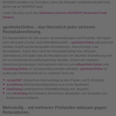
NOVENTI erhalten hat. Erst dann, wenn die Rezepte vollständig bezahlt sind,
gehen sie an NOVENTI über.
Lesen Sie dazu auch das
Statement unseres NOVENTI Vorstands Frank
Steimel.
apothekeOnline – das Herzstück jeder sicheren
Rezeptabrechnung.
Die Basisplattform für alle unsere Serviceleistungen und Produkte: Ob Papier-
oder eRezepte (Arznei- und Hilfsmittelrezepte) –
apothekeOnline
gibt jederzeit
direkten Zugriff auf die kompletten Einlieferungs-, Abrechnungs- und
Rezeptdaten. Schon kurz nach der Rezeptabholung bzw. eRezept-
Übermittlung sind Daten wie die Rezeptanzahl der aktuellen Einlieferung oder
der zu erwartende Auszahlungsbetrag abrufbar. Neben den digitalen
Abrechnungsunterlagen sind wertvolle Add-ons wie
pflegeHimi-Online
oder
Zuzahlung-Online
im Serviceumfang bereits enthalten.
apothekeOnline
ist
zudem die Schaltzentrale für so nützliche Tools wie
rezept360°
(lückenlose Nachverfolgung aller Papier- und E-Rezepte)
scanDialog
(Premiumrezeptprüfung noch in der Apotheke)
himiDialog
(umfangreiche Hilfsmittelprüfung und -abgabe)
und
ekvDialog
(komfortables Einreichen, Bearbeiten und Verwalten von
Kostenvoranschlägen).
Mehrstufig – mit mehreren Prüfstufen wirksam gegen
Retaxationen.