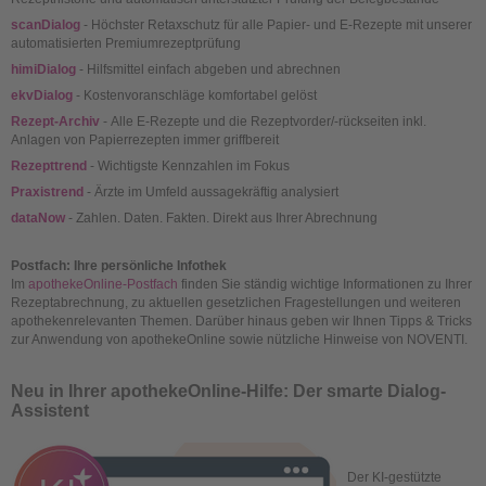
scanDialog
- Höchster Retaxschutz für alle Papier- und E-Rezepte mit unserer
automatisierten Premiumrezeptprüfung
himiDialog
- Hilfsmittel einfach abgeben und abrechnen
ekvDialog
- Kostenvoranschläge komfortabel gelöst
Rezept-Archiv
- Alle E-Rezepte und die Rezeptvorder/-rückseiten inkl.
Anlagen von Papierrezepten immer griffbereit
Rezepttrend
- Wichtigste Kennzahlen im Fokus
Praxistrend
- Ärzte im Umfeld aussagekräftig analysiert
dataNow
- Zahlen. Daten. Fakten. Direkt aus Ihrer Abrechnung
Postfach: Ihre persönliche Infothek
Im
apothekeOnline-Postfach
finden Sie ständig wichtige Informationen zu Ihrer
Rezeptabrechnung, zu aktuellen gesetzlichen Fragestellungen und weiteren
apothekenrelevanten Themen. Darüber hinaus geben wir Ihnen Tipps & Tricks
zur Anwendung von apothekeOnline sowie nützliche Hinweise von NOVENTI.
Neu in Ihrer apothekeOnline-Hilfe: Der smarte Dialog-
Assistent
Der KI-gestützte