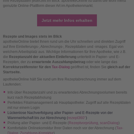
ihre Rezeptdaten jederzeit im Blick. apothekeOnline ist damit die wohl meist
genutzte Online-Plattform dieser Art im Apothekenmarkt.
Jetzt mehr Infos erhalten
Rezepte und Images stets im Blick
apothekeOnline bietet Ihnen rund um die Uhr schnellen und direkten Zugriff
auf Ihre Einlieferungs-, Abrechnungs-, Rezeptdaten und -images. Egal von
welchem Arbeitsplatz aus. Wichtige Informationen für Ihre Apotheke, wie z.B.
die
Rezeptanzahl der aktuellen Einlieferung
unterteilt in Papier- und E-
Rezepten, der zu
erwartende Auszahlungsbetrag
oder wie lange das
Korrekturzeitfenster für den
Tax-Dialog
geöffnet ist, finden Sie
gleich auf der
Startseite.
apothekeOnline hält Sie rund um Ihre Rezeptabrechnung immer auf dem
Laufenden:
Info über Rezeptanzahl und zu erwartendes Abrechnungsvolumen bereits
kurz nach Rezeptabholung
Perfektes Filialmanagement ab Hauptapotheke: Zugriff auf alle Rezeptdaten
mit nur einem Login
Lückenlose Nachverfolgung aller Papier- und E-Rezepte von der
Warenwirtschaft bis zur Abrechnung (
rezept360°
)
Prüfung aller Papier- und E-Rezepte (
Rezeptvorprüfung
,
scanDialog
)
Komfortable Onlinekorrektur Ihrer Daten noch vor der Abrechnung (
Tax-
Dialog
,
Zuzahlung-Korrektur
)