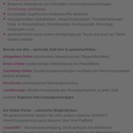
Bequeme Abwicklung von Hilfsmitteln und Kostenvoranschlägen
(
himiDialog
,
ekvDialog
)
Geschützter Zugriff durch modernes PKI-Verfahren
Aussagekräftige Statistikdaten, Vergleichsanalysen, Trenddarstellungen
bspw. zu Rezeptumsatz, Rezeptanzahl, Packungszahl, Rohertrag,
Arztpraxen u.v.m.
apothekeOnline kann zudem durchgängig per Touch und auch am Tablet
bedient werden
Bereits mit drin
–
wertvolle Add-Ons in apothekeOnline:
pflegeHimi-Online
(komfortable Verwaltung von Pflegehilfsmitteln)
Retax-Online
(systemseitige Unterstützung bei Retaxfällen)
Zuzahlung-Online
(Zuzahlungsauswertungen auf Basis der Abrechnungsdaten
einfach erstellen)
Info-Direkt
(umfangreicher Messengerservice)
cashManager
(flexible Auszahlung des Rezeptguthabens zu jeder Zeit)
und Ihre
Digitalen Abrechnungsunterlagen
Ein Online-Portal – zahlreiche Möglichkeiten
Mit apothekeOnline steuern Sie viele weitere nützliche NOVENTI
Abrechnungsservices ganz bequem über eine Plattform:
rezept360°
- Rezeptnachverfolgung, leicht gemacht: mit detaillierter
Rezepthistorie und automatisch unterstützter Prüfung der Belegbestände