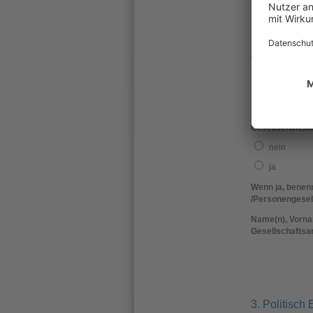
2. Feststellu
Wirtschaftliche 
Eigentum oder u
mittelbar mehr a
Stimmrechte kont
Gibt es einen w
Gesellschaftsan
nein
ja
Wenn ja, benenn
/Personengesel
Name(n), Vorna
Gesellschaftsan
3. Politisch