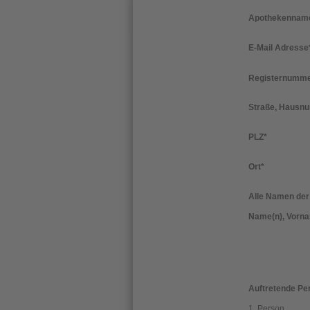
Apothekenname
E-Mail Adresse
Registernummer
Straße, Hausn
PLZ
*
Ort
*
Alle Namen der 
Name(n), Vorn
Auftretende Per
1. Person