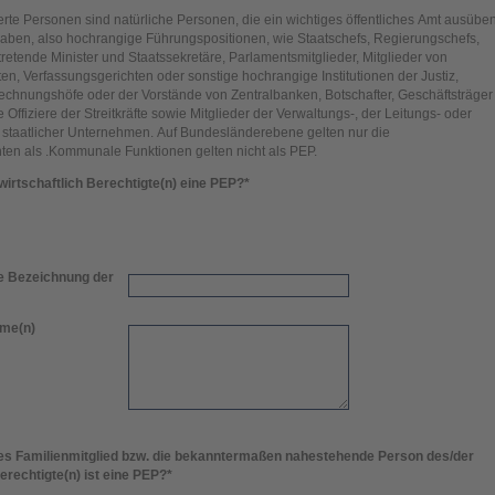
erte Personen sind natürliche Personen, die ein wichtiges öffentliches Amt ausübe
aben, also hochrangige Führungspositionen, wie Staatschefs, Regierungschefs,
ertretende Minister und Staatssekretäre, Parlamentsmitglieder, Mitglieder von
en, Verfassungsgerichten oder sonstige hochrangige Institutionen der Justiz,
Rechnungshöfe oder der Vorstände von Zentralbanken, Botschafter, Geschäftsträger
Offiziere der Streitkräfte sowie Mitglieder der Verwaltungs-, der Leitungs- oder
 staatlicher Unternehmen. Auf Bundesländerebene gelten nur die
nten als .Kommunale Funktionen gelten nicht als PEP.
 wirtschaftlich Berechtigte(n) eine PEP?
*
e Bezeichnung der
ame(n)
res Familienmitglied bzw. die bekanntermaßen nahestehende Person des/der
Berechtigte(n) ist eine PEP?
*