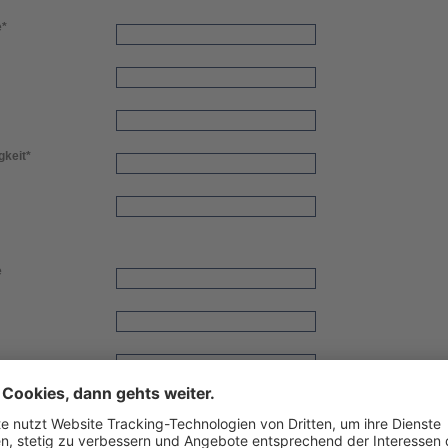
e
*
gkeit
*
e
gkeit