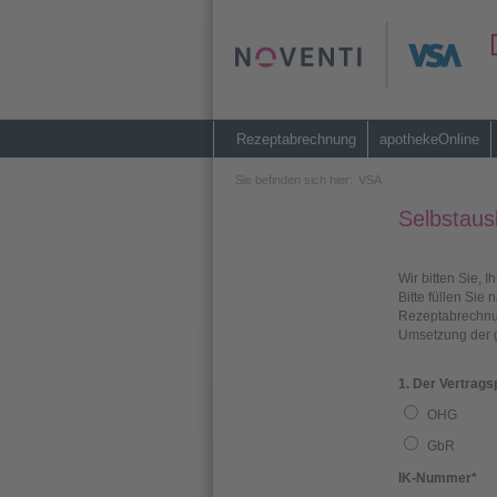
Rezeptabrechnung
apothekeOnline
Sie befinden sich hier:
VSA
Selbsta
Wir bitten Sie,
Bitte füllen Si
Rezeptabrechnungsvertrag stehen, aus.
Umsetzung der g
1. Der Vertrags
OHG
GbR
IK-Nummer
*