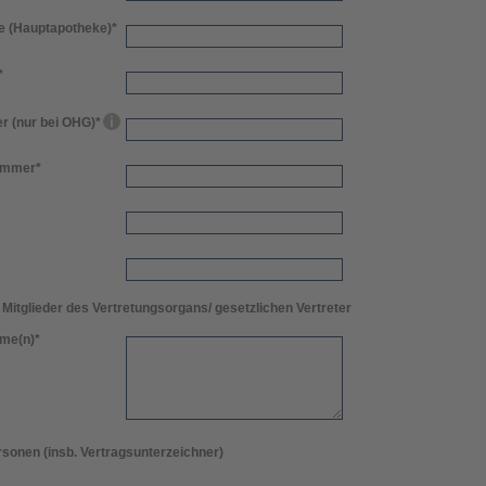
 (Hauptapotheke)
*
*
 (nur bei OHG)
*
ummer
*
Mitglieder des Vertretungsorgans/ gesetzlichen Vertreter
ame(n)
*
sonen (insb. Vertragsunterzeichner)