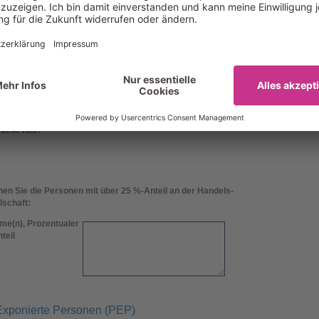
ng und Identifizierung des wirtschaftlich Berechtigten*
Berechtigte in diesem Sinne können alle natürlichen Personen sein, in deren
nter deren Kontrolle die OHG oder GbR steht und welche unmittelbar oder
ls 25 Prozent der Gesellschaftsanteile hält oder mehr als 25 Prozent der
rolliert.
irtschaftlich Berechtigten, der unmittelbar oder mittelbar mehr als 25 % der
teile hält?
*
en Sie die Personen mit über 25 %-Anteil an der Handels-
lschaft:
me(n), Prozentualer
teil
 Exponierte Personen (PEP)