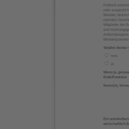
Politisch exponi
oder ausgeübt h
Minister, stellv
obersten Gericht
Mitglieder der 
und hochrangige 
Aufsichtsorgane
Ministerpräside
Sind/ist die/der
nein
ja
Wenn ja, genau
Rolle/Funktion
Name(n), Vorn
Ein unmittelba
wirtschaftlich 