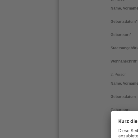
Name, Vornam
Geburtsdatum
*
Geburtsort
*
Staatsangehöri
Wohnanschrift
*
2. Person
Name, Vornam
Geburtsdatum
Geburtsort
Staatsangehöri
Wohnanschrift