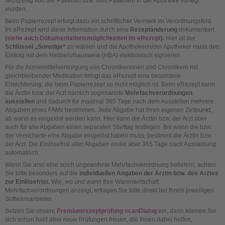
rechtzeitig von der Patientin bzw. vom Patienten in der Apotheke vorlegt
wurden.
Beim Papierrezept erfolgt dazu ein schriftlicher Vermerk im Verordnungsfeld.
Im eRezept wird diese Information durch eine
Rezeptänderung
dokumentiert
(siehe auch Dokumentationsmöglichkeiten im eRezept).
Hier ist der
Schlüssel „Sonstige“
zu wählen und die Apothekerin/der Apotheker muss den
Eintrag mit dem Heilberufsausweis (HBA) elektronisch signieren.
Für die Arzneimittelversorgung von Chronikerinnen und Chronikern mit
gleichbleibender Medikation bringt das eRezept eine besondere
Erleichterung, die beim Papierrezept so nicht möglich ist. Beim eRezept kann
die Ärztin bzw. der Arzt nämlich sogenannte
Mehrfachverordnungen
ausstellen
und dadurch für maximal 365 Tage nach dem Ausstellen mehrere
Abgaben eines FAMs bestimmen. Jede Abgabe hat ihren eigenen Zeitpunkt,
ab wann es eingelöst werden kann. Hier kann die Ärztin bzw. der Arzt aber
auch für alle Abgaben einen separaten Starttag festlegen. Bis wann die bzw.
der Versicherte eine Abgabe eingelöst haben muss, bestimmt die Ärztin bzw.
der Arzt. Die Einlösefrist aller Abgaben endet aber 365 Tage nach Ausstellung
automatisch.
Wenn Sie also eine solch ungewohnte Mehrfachverordnung beliefern, achten
Sie bitte besonders auf die
individuellen Angaben der Ärztin bzw. des Arztes
zur Einlösefrist.
Wie, wo und wann Ihre Warenwirtschaft
Mehrfachverordnungen anzeigt, erfragen Sie bitte direkt bei Ihrem jeweiligen
Softwareanbieter.
Setzen Sie unsere
Premiumrezeptprüfung scanDialog
ein, dann können Sie
sich schon bald über neue Prüfungen freuen, die Ihnen dabei helfen,