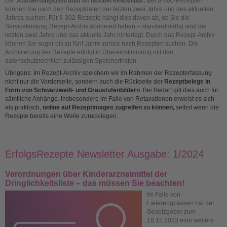
Der
Auswertungszeitraum ist flexibel einstellbar:
Bei §-300-Rezepten
können Sie nach den Rezeptdaten der letzten zwei Jahre und des aktuellen
Jahres suchen. Für §-302-Rezepte hängt dies davon ab, ob Sie die
Serviceleistung
Rezept-Archiv
abonniert haben – standardmäßig sind die
letzten zwei Jahre und das aktuelle Jahr hinterlegt. Durch das
Rezept-Archiv
können Sie sogar bis zu fünf Jahre zurück nach Rezepten suchen. Die
Archivierung der Rezepte erfolgt in Übereinstimmung mit den
datenschutzrechtlich zulässigen Speicherfristen.
Übrigens: Im Rezept-Archiv speichern wir im Rahmen der Rezepterfassung
nicht nur die Vorderseite, sondern auch die Rückseite der
Rezeptbelege in
Form von Schwarzweiß- und Graustufenbildern
. Bei Bedarf gilt dies auch für
sämtliche Anhänge. Insbesondere im Falle von Retaxationen erweist es sich
als praktisch,
online auf Rezeptimages zugreifen zu können,
selbst wenn die
Rezepte bereits eine Weile zurückliegen.
ErfolgsRezepte Newsletter Ausgabe: 1/2024
Verordnungen über Kinderarzneimittel der
Dringlichkeitsliste – das müssen Sie beachten!
Im Falle von
Lieferengpässen hat der
Gesetzgeber zum
16.12.2023 eine weitere