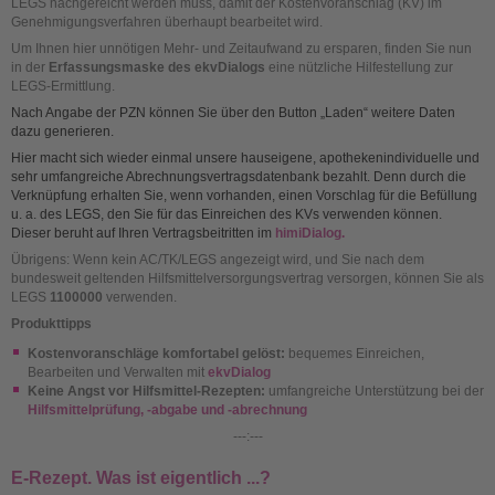
LEGS nachgereicht werden muss, damit der Kostenvoranschlag (KV) im
Genehmigungsverfahren überhaupt bearbeitet wird.
Um Ihnen hier unnötigen Mehr- und Zeitaufwand zu ersparen, finden Sie nun
in der
Erfassungsmaske des ekvDialogs
eine nützliche Hilfestellung zur
LEGS-Ermittlung.
Nach Angabe der PZN können Sie über den Button „Laden“ weitere Daten
dazu generieren.
Hier macht sich wieder einmal unsere hauseigene, apothekenindividuelle und
sehr umfangreiche Abrechnungsvertragsdatenbank bezahlt. Denn durch die
Verknüpfung erhalten Sie, wenn vorhanden, einen Vorschlag für die Befüllung
u. a. des LEGS, den Sie für das Einreichen des KVs verwenden können.
Dieser beruht auf Ihren Vertragsbeitritten im
himiDialog.
Übrigens: Wenn kein AC/TK/LEGS angezeigt wird, und Sie nach dem
bundesweit geltenden Hilfsmittelversorgungsvertrag versorgen, können Sie als
LEGS
1100000
verwenden.
Produkttipps
Kostenvoranschläge komfortabel gelöst:
bequemes Einreichen,
Bearbeiten und Verwalten mit
ekvDialog
Keine Angst vor Hilfsmittel-Rezepten:
umfangreiche Unterstützung bei der
Hilfsmittelprüfung, -abgabe und -abrechnung
---:---
E-Rezept. Was ist eigentlich ...?