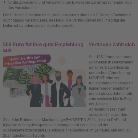
für die Zuweisung und Verwaltung der E-Rezepte zur entsprechenden App
des Versicherten.
Die E-Rezepte bleiben beim Datenaustausch über den E-Rezept-Fachdienst
durchgängig verschlüsselt, das heißt, die Vertraulichkeit und Integrität der
Daten ist zu jedem Zeitpunkt sichergestellt.
---:---
500 Euro für Ihre gute Empfehlung – Vertrauen zahlt sich
aus
Seit 125 Jahren vertrauen
Apotheken in Deutschland
auf unsere zuverlässige
und sichere Abrechnung.
NOVENTI wird von
Kolleginnen und Kollegen
immer wieder empfohlen
und ist dieses Jahr bereits
zum sechsten Mal in Folge
als „Bestes
Abrechnungszentrum“
ausgezeichnet worden.
Zuletzt im Rahmen der Marktumfrage FAVORITEN 2024, die von DAP und
IQVIA im Auftrag des Apotheken Management Institutes und der
Apothekenfachzeitschrift Die erfolgreiche Apotheke im Zeitraum Juni und Juli
2024 durchgeführt wurde.