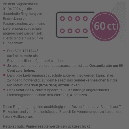
Ab dem Abgabedatum
01.04.2024 gilt die
dauerhafte Regelung zur
Bedruckung von
Papierrezepten, wenn eine
Lieferengpasspauschale
abgerechnet werden soll.
Hierzu sind einige Punkte
zu beachten:
Das SOK 17717446
darf nicht mehr
als
Rezeptposition aufgedruckt werden.
Je abzurechnender Lieferengpasspauschale ist das
Gesamtbrutto um 60
Cent zu erhöhen.
Damit die Lieferengpasspauschale abgerechnet werden kann, ist es
zwingend notwendig, auf dem Rezept das
Sonderkennzeichen für die
Nichtverfügbarkeit (02567024) anzudrucken.
Der
Faktor
des Nichtverfügbarkeits-SOKs muss je abgerechneter
Lieferengpasspauschale den
Wert 2, 3, 4
besitzen.
Diese Regelungen gelten unabhängig vom Rezeptformular, z. B. auch auf T-
Rezepten, und vom Kostenträger, z. B. auch für Verordnungen zu Lasten der
freien Heilfürsorge.
Retaxschutz: Papierrezepte werden zurückgeschickt