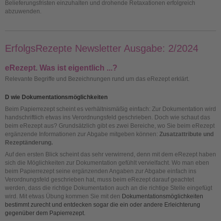
Belieferungsfristen einzuhalten und drohende Retaxationen erfolgreich
abzuwenden.
ErfolgsRezepte Newsletter Ausgabe: 2/2024
eRezept. Was ist eigentlich ...?
Relevante Begriffe und Bezeichnungen rund um das eRezept erklärt.
D wie Dokumentationsmöglichkeiten
Beim Papierrezept scheint es verhältnismäßig einfach: Zur Dokumentation wird
handschriftlich etwas ins Verordnungsfeld geschrieben. Doch wie schaut das
beim eRezept aus? Grundsätzlich gibt es zwei Bereiche, wo Sie beim eRezept
ergänzende Informationen zur Abgabe mitgeben können:
Z
usatzattribute und
Rezeptänderung.
Auf den ersten Blick scheint das sehr verwirrend, denn mit dem eRezept haben
sich die Möglichkeiten zur Dokumentation gefühlt vervielfacht. Wo man eben
beim Papierrezept seine ergänzenden Angaben zur Abgabe einfach ins
Verordnungsfeld geschrieben hat, muss beim eRezept darauf geachtet
werden, dass die richtige Dokumentation auch an die richtige Stelle eingefügt
wird. Mit etwas Übung kommen Sie mit den
Dokumentationsmöglichkeiten
bestimmt zurecht und entdecken sogar die ein oder andere Erleichterung
gegenüber dem Papierrezept.