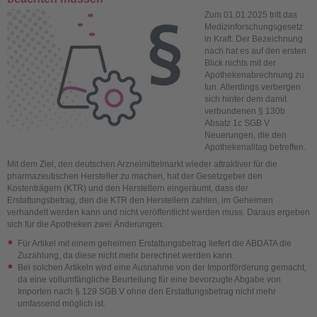
Zum 01.01.2025 tritt das
Medizinforschungsgesetz
in Kraft. Der Bezeichnung
nach hat es auf den ersten
Blick nichts mit der
Apothekenabrechnung zu
tun. Allerdings verbergen
sich hinter dem damit
verbundenen § 130b
Absatz 1c SGB V
Neuerungen, die den
Apothekenalltag betreffen.
Mit dem Ziel, den deutschen Arzneimittelmarkt wieder attraktiver für die
pharmazeutischen Hersteller zu machen, hat der Gesetzgeber den
Kostenträgern (KTR) und den Herstellern eingeräumt, dass der
Erstattungsbetrag, den die KTR den Herstellern zahlen, im Geheimen
verhandelt werden kann und nicht veröffentlicht werden muss. Daraus ergeben
sich für die Apotheken zwei Änderungen:
Für Artikel mit einem geheimen Erstattungsbetrag liefert die ABDATA die
Zuzahlung, da diese nicht mehr berechnet werden kann.
Bei solchen Artikeln wird eine Ausnahme von der Importförderung gemacht,
da eine vollumfängliche Beurteilung für eine bevorzugte Abgabe von
Importen nach § 129 SGB V ohne den Erstattungsbetrag nicht mehr
umfassend möglich ist.