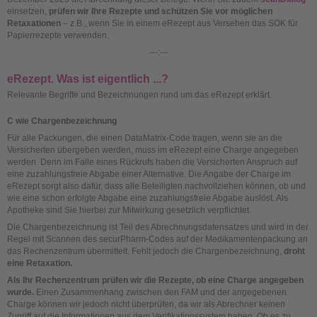
einsetzen,
prüfen wir Ihre Rezepte und schützen Sie vor möglichen
Retaxationen
– z.B., wenn Sie in einem eRezept aus Versehen das SOK für
Papierrezepte verwenden.
---:---
eRezept. Was ist eigentlich ...?
Relevante Begriffe und Bezeichnungen rund um das eRezept erklärt.
C wie Chargenbezeichnung
Für alle Packungen, die einen DataMatrix-Code tragen, wenn sie an die
Versicherten übergeben werden, muss im eRezept eine Charge angegeben
werden. Denn im Falle eines Rückrufs haben die Versicherten Anspruch auf
eine zuzahlungsfreie Abgabe einer Alternative. Die Angabe der Charge im
eRezept sorgt also dafür, dass alle Beteiligten nachvollziehen können, ob und
wie eine schon erfolgte Abgabe eine zuzahlungsfreie Abgabe auslöst. Als
Apotheke sind Sie hierbei zur Mitwirkung gesetzlich verpflichtet.
Die Chargenbezeichnung ist Teil des Abrechnungsdatensatzes und wird in der
Regel mit Scannen des securPharm-Codes auf der Medikamentenpackung an
das Rechenzentrum übermittelt. Fehlt jedoch die Chargenbezeichnung,
droht
eine Retaxation.
Als Ihr Rechenzentrum prüfen wir die Rezepte, ob eine Charge angegeben
wurde.
Einen Zusammenhang zwischen den FAM und der angegebenen
Charge können wir jedoch nicht überprüfen, da wir als Abrechner keinen
Zugriff auf die Informationen aus dem Verifikationssystem haben. Ob es zu