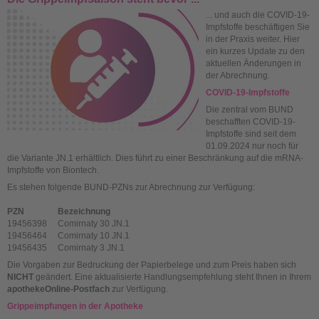
... und auch die COVID-19-
Impfstoffe beschäftigen Sie
in der Praxis weiter. Hier
ein kurzes Update zu den
aktuellen Änderungen in
der Abrechnung.
COVID-19-Impfstoffe
Die zentral vom BUND
beschafften COVID-19-
Impfstoffe sind seit dem
01.09.2024 nur noch für
die Variante JN.1 erhältlich. Dies führt zu einer Beschränkung auf die mRNA-
Impfstoffe von Biontech.
Es stehen folgende BUND-PZNs zur Abrechnung zur Verfügung:
PZN
Bezeichnung
19456398
Comirnaty 30 JN.1
19456464
Comirnaty 10 JN.1
19456435
Comirnaty 3 JN.1
Die Vorgaben zur Bedruckung der Papierbelege und zum Preis haben sich
NICHT
geändert. Eine aktualisierte Handlungsempfehlung steht Ihnen in Ihrem
apothekeOnline-Postfach
zur Verfügung.
Grippeimpfungen in der Apotheke