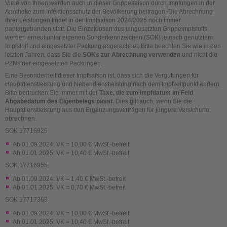
Viele von Ihnen werden auch in dieser Grippesaison durch Impfungen in der
Apotheke zum Infektionsschutz der Bevölkerung beitragen. Die Abrechnung
Ihrer Leistungen findet in der Impfsaison 2024/2025 noch immer
papiergebunden statt. Die Einzeldosen des eingesetzten Grippeimpfstoffs
werden erneut unter eigenen Sonderkennzeichen (SOK) je nach genutztem
Impfstoff und eingesetzter Packung abgerechnet. Bitte beachten Sie wie in den
letzten Jahren, dass Sie die
SOKs zur Abrechnung verwenden
und nicht die
PZNs der eingesetzten Packungen.
Eine Besonderheit dieser Impfsaison ist, dass sich die Vergütungen für
Hauptdienstleistung und Nebendienstleistung nach dem Impfzeitpunkt ändern.
Bitte bedrucken Sie immer mit der
Taxe, die zum Impfdatum im Feld
Abgabedatum des Eigenbelegs passt.
Dies gilt auch, wenn Sie die
Hauptdienstleistung aus den Ergänzungsverträgen für jüngere Versicherte
abrechnen.
SOK 17716926
Ab 01.09.2024: VK = 10,00 € MwSt.-befreit
Ab 01.01.2025: VK = 10,40 € MwSt.-befreit
SOK 17716955
Ab 01.09.2024: VK = 1,40 € MwSt.-befreit
Ab 01.01.2025: VK = 0,70 € MwSt.-befreit
SOK 17717363
Ab 01.09.2024: VK = 10,00 € MwSt.-befreit
Ab 01.01.2025: VK = 10,40 € MwSt.-befreit