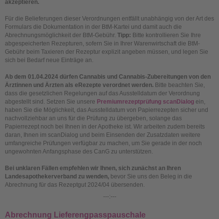
akzeptieren.
Für die Belieferungen dieser Verordnungen entfällt unabhängig von der Art des
Formulars die Dokumentation in der BtM-Kartei und damit auch die
Abrechnungsmöglichkeit der BtM-Gebühr.
Tipp:
Bitte kontrollieren Sie Ihre
abgespeicherten Rezepturen, sofern Sie in Ihrer Warenwirtschaft die BtM-
Gebühr beim Taxieren der Rezeptur explizit angeben müssen, und legen Sie
sich bei Bedarf neue Einträge an.
Ab dem 01.04.2024 dürfen Cannabis und Cannabis-Zubereitungen von den
Ärztinnen und Ärzten als eRezepte verordnet werden.
Bitte beachten Sie,
dass die gesetzlichen Regelungen auf das Ausstelldatum der Verordnung
abgestellt sind. Setzen Sie unsere
Premiumrezeptprüfung scanDialog
ein,
haben Sie die Möglichkeit, das Ausstelldatum von Papierrezepten sicher und
nachvollziehbar an uns für die Prüfung zu übergeben, solange das
Papierrezept noch bei Ihnen in der Apotheke ist. Wir arbeiten zudem bereits
daran, Ihnen im scanDialog und beim Einsenden der Zusatzdaten weitere
umfangreiche Prüfungen verfügbar zu machen, um Sie gerade in der noch
ungewohnten Anfangsphase des CanG zu unterstützen.
Bei unklaren Fällen empfehlen wir Ihnen, sich zunächst an Ihren
Landesapothekerverband zu wenden,
bevor Sie uns den Beleg in die
Abrechnung für das Rezeptgut 2024/04 übersenden.
---:---
Abrechnung Lieferengpasspauschale