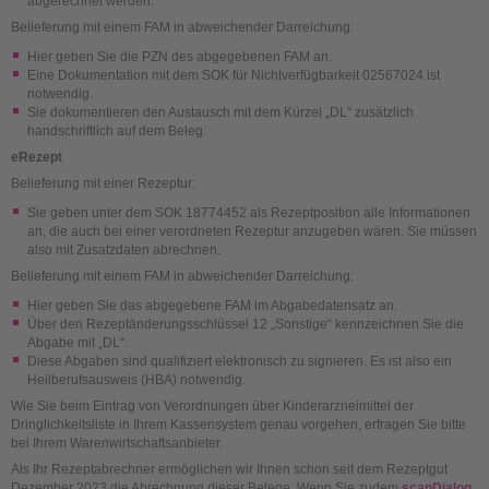
abgerechnet werden.
Belieferung mit einem FAM in abweichender Darreichung:
Hier geben Sie die PZN des abgegebenen FAM an.
Eine Dokumentation mit dem SOK für Nichtverfügbarkeit 02567024 ist
notwendig.
Sie dokumentieren den Austausch mit dem Kürzel „DL“ zusätzlich
handschriftlich auf dem Beleg.
eRezept
Belieferung mit einer Rezeptur:
Sie geben unter dem SOK 18774452 als Rezeptposition alle Informationen
an, die auch bei einer verordneten Rezeptur anzugeben wären. Sie müssen
also mit Zusatzdaten abrechnen.
Belieferung mit einem FAM in abweichender Darreichung:
Hier geben Sie das abgegebene FAM im Abgabedatensatz an.
Über den Rezeptänderungsschlüssel 12 „Sonstige“ kennzeichnen Sie die
Abgabe mit „DL“.
Diese Abgaben sind qualifiziert elektronisch zu signieren. Es ist also ein
Heilberufsausweis (HBA) notwendig.
Wie Sie beim Eintrag von Verordnungen über Kinderarzneimittel der
Dringlichkeitsliste in Ihrem Kassensystem genau vorgehen, erfragen Sie bitte
bei Ihrem Warenwirtschaftsanbieter.
Als Ihr Rezeptabrechner ermöglichen wir Ihnen schon seit dem Rezeptgut
Dezember 2023 die Abrechnung dieser Belege. Wenn Sie zudem
scanDialog