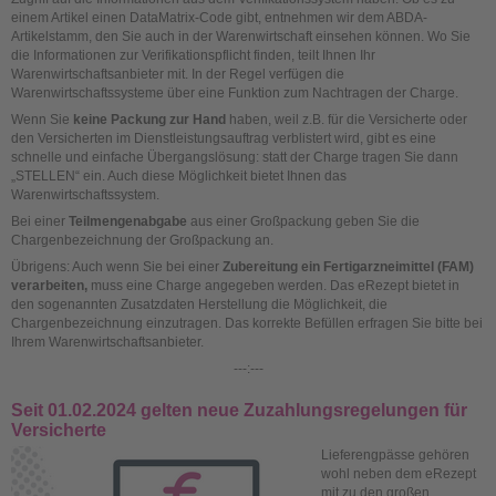
einem Artikel einen DataMatrix-Code gibt, entnehmen wir dem ABDA-
Artikelstamm, den Sie auch in der Warenwirtschaft einsehen können. Wo Sie
die Informationen zur Verifikationspflicht finden, teilt Ihnen Ihr
Warenwirtschaftsanbieter mit. In der Regel verfügen die
Warenwirtschaftssysteme über eine Funktion zum Nachtragen der Charge.
Wenn Sie
keine Packung zur Hand
haben, weil z.B. für die Versicherte oder
den Versicherten im Dienstleistungsauftrag verblistert wird, gibt es eine
schnelle und einfache Übergangslösung: statt der Charge tragen Sie dann
„STELLEN“ ein. Auch diese Möglichkeit bietet Ihnen das
Warenwirtschaftssystem.
Bei einer
Teilmengenabgabe
aus einer Großpackung geben Sie die
Chargenbezeichnung der Großpackung an.
Übrigens: Auch wenn Sie bei einer
Zubereitung ein Fertigarzneimittel (FAM)
verarbeiten,
muss eine Charge angegeben werden. Das eRezept bietet in
den sogenannten
Zusatzdaten Herstellung
die Möglichkeit, die
Chargenbezeichnung einzutragen. Das korrekte Befüllen erfragen Sie bitte bei
Ihrem Warenwirtschaftsanbieter.
---:---
Seit 01.02.2024 gelten neue Zuzahlungsregelungen für
Versicherte
Lieferengpässe gehören
wohl neben dem eRezept
mit zu den großen