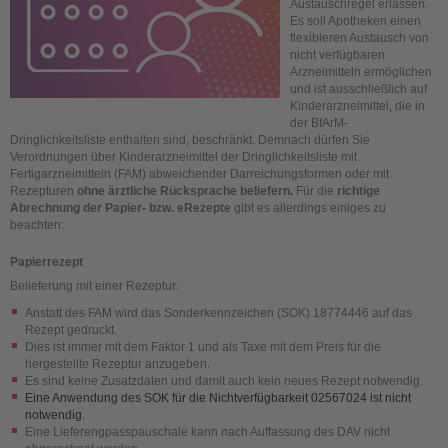
Austauschregel erlassen.
Es soll Apotheken einen
flexibleren Austausch von
nicht verfügbaren
Arzneimitteln ermöglichen
und ist ausschließlich auf
Kinderarzneimittel, die in
der BfArM-
Dringlichkeitsliste enthalten sind, beschränkt. Demnach dürfen Sie
Verordnungen über Kinderarzneimittel der Dringlichkeitsliste mit
Fertigarzneimitteln (FAM) abweichender Darreichungsformen oder mit
Rezepturen
ohne ärztliche Rücksprache beliefern.
Für die
richtige
Abrechnung der Papier- bzw. eRezepte
gibt es allerdings einiges zu
beachten:
Papierrezept
Belieferung mit einer Rezeptur:
Anstatt des FAM wird das Sonderkennzeichen (SOK) 18774446 auf das
Rezept gedruckt.
Dies ist immer mit dem Faktor 1 und als Taxe mit dem Preis für die
hergestellte Rezeptur anzugeben.
Es sind keine Zusatzdaten und damit auch kein neues Rezept notwendig.
Eine Anwendung des SOK für die Nichtverfügbarkeit 02567024 ist nicht
notwendig.
Eine Lieferengpasspauschale kann nach Auffassung des DAV nicht