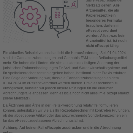
das eRezept folgender
Merksatz gelten:
Alle
Arzneimittel, die als
Papierrezept kein
besonderes Formular
brauchen, dürfen im
eRezept verordnet
werden. Alles, was kein
Arzneimittel ist, ist noch
nicht eRezept-fähig.
Ein aktuelles Beispiel veranschaulicht die Herausforderung: Seit 01.04.2024
sind die Cannabiszubereitungen und Cannabis-FAM keine Betäubungsmittel
mehr. Sie haben die Hürden, die sich aus der kurzfristigen Änderung der
juristischen Rahmenbedingungen für Arzt- und Warenwirtschaftssysteme und
für Apothekenrechenzentren ergeben haben, bestimmt in der Praxis erfahren.
Eine Folge der Änderung war, dass die Cannabiszubereitungen ab dem
01.04.2024 im eRezept verordnet werden durften. Um dies technisch zu
ermöglichen, mussten wir jedoch unsere Prüfungen für die erlaubten
Abrechnungsfälle anpassen, denn es ist ja noch nicht alles im eRezept erlaubt
(siehe Merksatz).
Da Ärztinnen und Ärzte in der Freitextverordnung relativ frei formulieren
können, unterstützen wir Sie als Ihr Rezeptabrechner mit konkreten Prüfungen,
ob der abgegebene Artikel oder das abzurechnende Sonderkennzeichen ein
für das eRezept zugelassener Abrechnungsfall ist.
Achtung: Auf keinen Fall eRezepte ausdrucken und in die Abrechnung
geben!