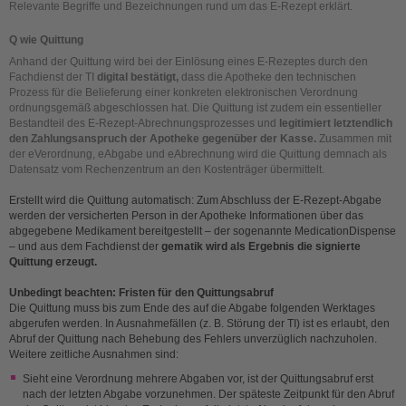
Relevante Begriffe und Bezeichnungen rund um das E-Rezept erklärt.
Q wie Quittung
Anhand der Quittung wird bei der Einlösung eines E-Rezeptes durch den
Fachdienst der TI
digital bestätigt,
dass die Apotheke den technischen
Prozess für die Belieferung einer konkreten elektronischen Verordnung
ordnungsgemäß abgeschlossen hat. Die Quittung ist zudem ein essentieller
Bestandteil des E-Rezept-Abrechnungsprozesses und
legitimiert letztendlich
den Zahlungsanspruch der Apotheke gegenüber der Kasse.
Zusammen mit
der eVerordnung, eAbgabe und eAbrechnung wird die Quittung demnach als
Datensatz vom Rechenzentrum an den Kostenträger übermittelt.
Erstellt wird die Quittung automatisch: Zum Abschluss der E-Rezept-Abgabe
werden der versicherten Person in der Apotheke Informationen über das
abgegebene Medikament bereitgestellt – der sogenannte MedicationDispense
– und aus dem Fachdienst der
gematik wird als Ergebnis die signierte
Quittung erzeugt.
Unbedingt beachten
: Fristen für den Quittungsabruf
Die Quittung muss bis zum Ende des auf die Abgabe folgenden Werktages
abgerufen werden. In Ausnahmefällen (z. B. Störung der TI) ist es erlaubt, den
Abruf der Quittung nach Behebung des Fehlers unverzüglich nachzuholen.
Weitere zeitliche Ausnahmen sind:
Sieht eine Verordnung mehrere Abgaben vor, ist der Quittungsabruf erst
nach der letzten Abgabe vorzunehmen. Der späteste Zeitpunkt für den Abruf