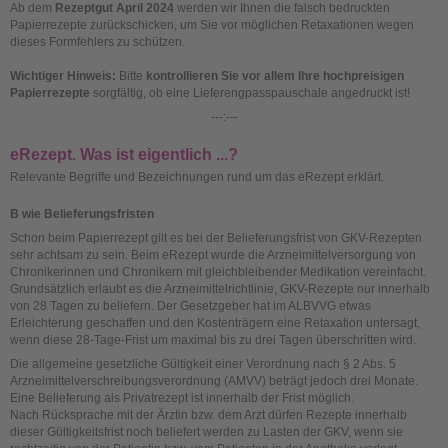
Ab dem
Rezeptgut April 2024
werden wir Ihnen die falsch bedruckten
Papierrezepte zurückschicken, um Sie vor möglichen Retaxationen wegen
dieses Formfehlers zu schützen.
Wichtiger Hinweis:
Bitte
kontrollieren Sie vor allem Ihre hochpreisigen
Papierrezepte
sorgfältig, ob eine Lieferengpasspauschale angedruckt ist!
---:---
eRezept. Was ist eigentlich ...?
Relevante Begriffe und Bezeichnungen rund um das eRezept erklärt.
B wie Belieferungsfristen
Schon beim Papierrezept gilt es bei der Belieferungsfrist von GKV-Rezepten
sehr achtsam zu sein. Beim eRezept wurde die Arzneimittelversorgung von
Chronikerinnen und Chronikern mit gleichbleibender Medikation vereinfacht.
Grundsätzlich erlaubt es die Arzneimittelrichtlinie, GKV-Rezepte nur innerhalb
von 28 Tagen zu beliefern. Der Gesetzgeber hat im ALBVVG etwas
Erleichterung geschaffen und den Kostenträgern eine Retaxation untersagt,
wenn diese 28-Tage-Frist um maximal bis zu drei Tagen überschritten wird.
Die allgemeine gesetzliche Gültigkeit einer Verordnung nach § 2 Abs. 5
Arzneimittelverschreibungsverordnung (AMVV) beträgt jedoch drei Monate.
Eine Belieferung als Privatrezept ist innerhalb der Frist möglich.
Nach Rücksprache mit der Ärztin bzw. dem Arzt dürfen Rezepte innerhalb
dieser Gültigkeitsfrist noch beliefert werden zu Lasten der GKV, wenn sie