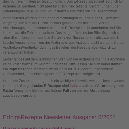
durchführen, mit dem E-Rezept möglich. Das E-Rezept ist zurzeit lediglich für
Arzneimittel geöffnet, nicht aber für Hilfsmittel-Rezepte. Verordnungen über
Betäubungsmittel (BtM) und T-Substanzen sind zusätzlich ausgenommen.
Immer wieder werden Ihnen aber Verordnungen in Form eines E-Rezeptes
vorgelegt, die sich auf Hilfsmittel oder gerade BtMs beziehen. Als Ihr
Abrechnungszentrum werden wir diese E-Rezepte nicht annehmen und Sie
konkret auf die Fehler hinweisen. Das mag auf den ersten Blick ärgerlich sein,
aber dieses Vorgehen
schützt Sie aktiv vor Retaxationen,
die zwar durch
falsche Verordnungen von der Ärztin bzw. vom Arzt verursacht werden, Sie als
Apothekerin/Apotheker durch das Beliefern der Rezepte aber letztlich zu
verantworten haben.
Leider gibt es auf dem technischen Weg von der Arztpraxis bis in die Apotheke
keine Prüfinstanz zum Verordnungsinhalt. Bitte lassen Sie sich daher
immer
ein Papierrezept ausstellen,
wenn Ihr NOVENTI Abrechnungszentrum
zurückmeldet, dass eine Abgabe im E-Rezept nicht möglich ist.
In diesem Zusammenhang noch ein wichtiger Hinweis, weil das immer wieder
vorkommt:
Ausgedruckte E-Rezepte sind
keine
ärztlichen Verordnungen im
Papierformat und können auf keinen Fall von uns zur Abrechnung
zugelassen werden!
ErfolgsRezepte Newsletter Ausgabe: 6/2024
Die Grippeimpfsaison steht bevor ...