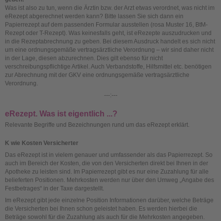
Was ist also zu tun, wenn die Ärztin bzw. der Arzt etwas verordnet, was nicht im
eRezept abgerechnet werden kann? Bitte lassen Sie sich dann ein
Papierrezept auf dem passenden Formular ausstellen (rosa Muster 16, BtM-
Rezept oder T-Rezept). Was keinesfalls geht, ist eRezepte auszudrucken und
in die Rezeptabrechnung zu geben. Bei diesem Ausdruck handelt es sich nicht
um eine ordnungsgemäße vertragsärztliche Verordnung – wir sind daher nicht
in der Lage, diesen abzurechnen. Dies gilt ebenso für nicht
verschreibungspflichtige Artikel. Auch Verbandstoffe, Hilfsmittel etc. benötigen
zur Abrechnung mit der GKV eine ordnungsgemäße vertragsärztliche
Verordnung.
---:---
eRezept. Was ist eigentlich ...?
Relevante Begriffe und Bezeichnungen rund um das eRezept erklärt.
K wie Kosten Versicherter
Das eRezept ist in vielem genauer und umfassender als das Papierrezept. So
auch im Bereich der Kosten, die von den Versicherten direkt bei Ihnen in der
Apotheke zu leisten sind. Im Papierrezept gibt es nur eine Zuzahlung für alle
belieferten Positionen. Mehrkosten werden nur über den Umweg „Angabe des
Festbetrages“ in der Taxe dargestellt.
Im eRezept gibt jede einzelne Position Informationen darüber, welche Beträge
die Versicherten bei Ihnen schon geleistet haben. Es werden hierbei die
Beträge sowohl für die Zuzahlung als auch für die Mehrkosten angegeben.