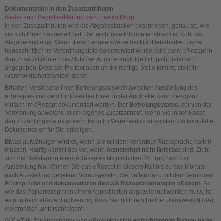
Dokumentation in den Zusatzattributen
(siehe auch Begriffserklärung dazu hier im Blog)
In den Zusatzattributen wird die Abgabesituation beschrieben, genau so, wie
sie sich Ihnen dargestellt hat. Der wichtigste Informationsblock ist wohl die
Abgaberangfolge. Wenn diese beispielsweise bei Nichtlieferbarkeit bisher
handschriftlich im Verordnungsfeld dokumentiert wurde, wird beim eRezept in
den Zusatzattributen die Stufe der Abgaberangfolge mit „nicht lieferbar“
angegeben. Dass der Freitext auch an die richtige Stelle kommt, stellt Ihr
Warenwirtschaftssystem sicher.
Erhalten Versicherte ihren Befreiungsausweis zwischen Ausstellung des
eRezeptes und dem Einlösen bei Ihnen in der Apotheke, kann dies ganz
einfach im eRezept dokumentiert werden. Der
Befreiungsstatus,
der von der
Verordnung abweicht, ist ein eigenes Zusatzattribut. Wenn Sie in der Kasse
den Zuzahlungsstatus ändern, kann Ihr Warenwirtschaftssystem die komplette
Dokumentation für Sie erledigen.
Etwas aufwändiger wird es, wenn Sie mit dem Verordner Rücksprache halten
müssen. Häufig kommt das vor, wenn
Arzneimittel nicht lieferbar
sind. Zieht
sich die Belieferung eines eRezeptes bis nach dem 28. Tag nach der
Ausstellung hin, können Sie das eRezept in diesem Fall bis zu drei Monate
nach Ausstellung beliefern. Vorausgesetzt, Sie halten dazu mit dem Verordner
Rücksprache und
dokumentieren dies als Rezeptänderung im eRezept
. So
wie das Papierrezept von einem Approbierten abgezeichnet werden muss, ist
es nun beim eRezept notwendig, dass Sie mit Ihrem Heilberufsausweis (HBA)
elektronisch „unterschreiben“.
WICHTIG: Zur Abrechnung von eRezepten sind
weiterführende Belege nicht