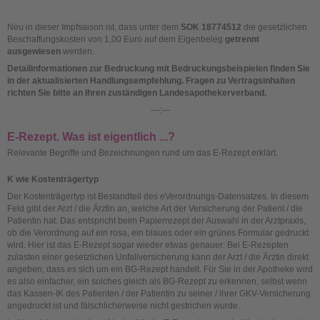
Neu in dieser Impfsaison ist, dass unter dem
SOK 18774512
die gesetzlichen
Beschaffungskosten von 1,00 Euro auf dem Eigenbeleg
getrennt
ausgewiesen
werden.
Detailinformationen zur Bedruckung mit Bedruckungsbeispielen finden Sie
in der aktualisierten Handlungsempfehlung. Fragen zu Vertragsinhalten
richten Sie bitte an Ihren zuständigen Landesapothekerverband.
---:---
E-Rezept. Was ist eigentlich ...?
Relevante Begriffe und Bezeichnungen rund um das E-Rezept erklärt.
K wie Kostenträgertyp
Der Kostenträgertyp ist Bestandteil des eVerordnungs-Datensatzes. In diesem
Feld gibt der Arzt / die Ärztin an, welche Art der Versicherung der Patient / die
Patientin hat. Das entspricht beim Papierrezept der Auswahl in der Arztpraxis,
ob die Verordnung auf ein rosa, ein blaues oder ein grünes Formular gedruckt
wird. Hier ist das E-Rezept sogar wieder etwas genauer: Bei E-Rezepten
zulasten einer gesetzlichen Unfallversicherung kann der Arzt / die Ärztin direkt
angeben, dass es sich um ein BG-Rezept handelt. Für Sie in der Apotheke wird
es also einfacher, ein solches gleich als BG-Rezept zu erkennen, selbst wenn
das Kassen-IK des Patienten / der Patientin zu seiner / ihrer GKV-Versicherung
angedruckt ist und fälschlicherweise nicht gestrichen wurde.