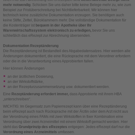
mehr notwendig
. Schicken Sie uns daher bitte keine Belege mehr zu, wie zum
Beispiel zur Fristüberschreitung bei Nichtlieferbarkeit. Wir können hier
technisch keine zusätzliche Dokumentation erzeugen. Sie benötigen auch
keine Stifte, Zettel, Büroklammern mehr. Die vollständige Dokumentation für
die Kostenträger ist
bequem in der Apotheke über Ihr
Warenwirtschaftssystem elektronisch zu erledigen,
bevor Sie uns
schließlich das eRezept zur Abrechnung übersenden.
Dokumentation
Rezeptänderung
Die Rezeptänderung ist Bestandteil des Abgabedatensatzes. Hier werden alle
Änderungen dokumentiert, die eine Rücksprache mit dem Verordner erfordern
oder die in die Verantwortung eines Approbierten fallen.
Hier können Änderungen
an der ärztlichen Dosierung,
an der Wirkstoffstärke,
an der Rezepturzusammensetzung usw. dokumentiert werden.
Eine
Rezeptänderung erfordert immer,
dass Approbierte mit ihrem HBA
„unterschreiben“.
WICHTIG: Im Gegensatz zum Papierrezept kann über eine Rezeptänderung
beim eRezept auch nach Rücksprache mit der Ärztin oder dem Arzt nicht aus
der Verordnung eines FAMs mit zwei Wirkstoffen in fixer Kombination eine
Verordnung über zwei Arzneimittel mit einem Wirkstoff gemacht werden. Hier
steht das
Grundprinzip des eRezeptes
entgegen: Jedes eRezept darf nur die
Verordnung eines Arzneimittels
umfassen.