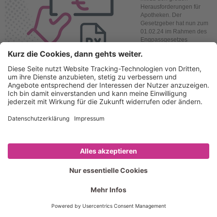
Herausforderungen für
Apotheken. Der
Gesetzgeber hat nun zum
01.02.24 im Rahmen des
Engpassgesetzes
(ALBVVG) neue
Regelungen für die
Zuzahlung getroffen, die
vor allem im
Zusammenhang mit den aktuellen Lieferengpässen stehen:
Wird nämlich im Fall der Nichtverfügbarkeit das verschriebene Arzneimittel
gegen mehrere Einzelpackungen ausgetauscht, muss die bzw. der Versicherte
die Zuzahlung nur noch einmal entrichten, und zwar entsprechend der
Packungsgröße, die sich ergeben hätte, wenn die verordnete Packung nach
Abgaberangfolge hätte beliefert werden können. Entsprechendes gilt bei einer
Teilmengenabgabe aus einer Großpackung.
Mit dieser Regelung entfallen für Sie hoffentlich Diskussionen mit Patientinnen
und Patienten, die im Falle einer Nichtverfügbarkeit bei Stückelung bzw.
Teilmengen bisher Zuzahlungen mehrfach leisten mussten.
Bei der Ermittlung und Taxierung der korrekten, nach Auffassung des DAVs
geringsten Zuzahlung nach Abgaberangfolge zum verordneten Mittel für die
Versicherten unterstützt Sie die Kassensoftware Ihres
Warenwirtschaftssystems.
Als Ihr Rezeptabrechner helfen wir Ihnen bestmöglich bei diesen neuen